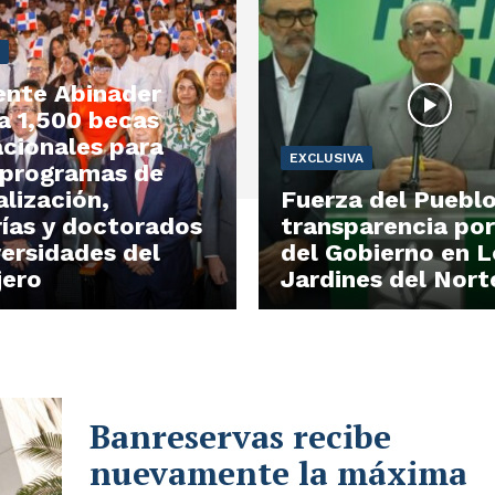
ente Abinader
a 1,500 becas
acionales para
EXCLUSIVA
 programas de
alización,
Fuerza del Pueblo
ías y doctorados
transparencia por
versidades del
del Gobierno en L
jero
Jardines del Nort
Banreservas recibe
nuevamente la máxima