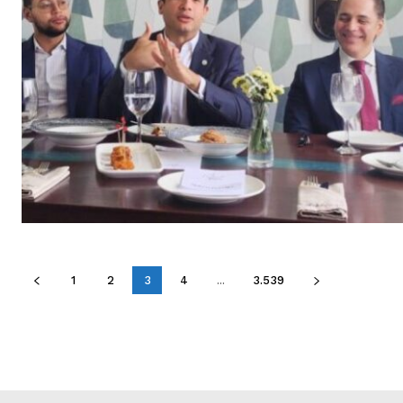
1
2
3
4
...
3.539