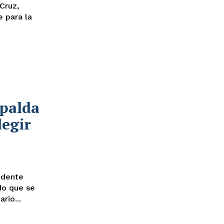
Cruz,
 para la
spalda
legir
do que se
rio...