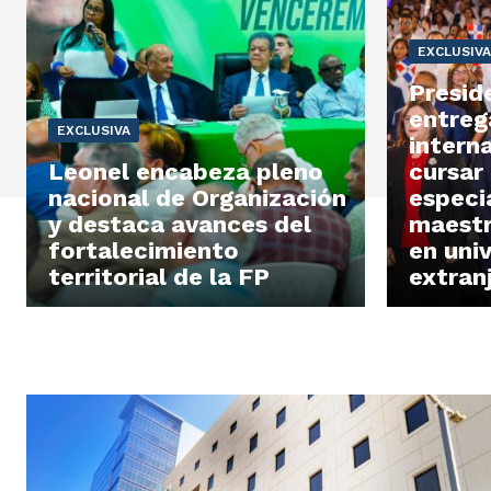
EXCLUSIVA
Presid
entreg
EXCLUSIVA
intern
Leonel encabeza pleno
cursar
nacional de Organización
especi
y destaca avances del
maestr
fortalecimiento
en uni
territorial de la FP
extran