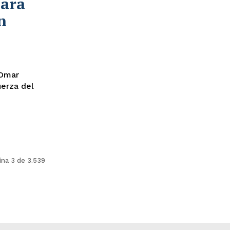
para
n
 Omar
uerza del
ina 3 de 3.539