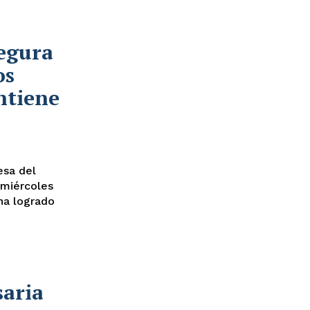
egura
os
ntiene
 miércoles
ha logrado
aria