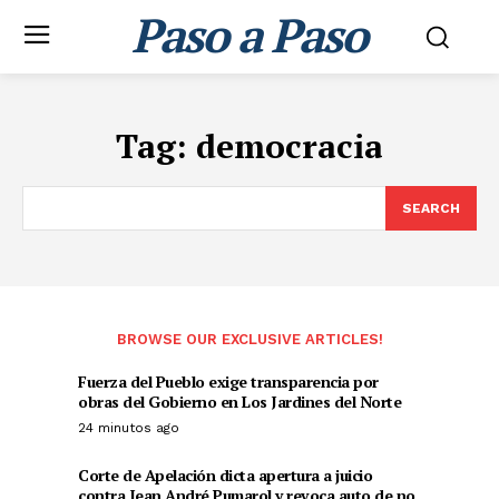
Paso a Paso
Tag:
democracia
SEARCH
BROWSE OUR EXCLUSIVE ARTICLES!
Fuerza del Pueblo exige transparencia por
obras del Gobierno en Los Jardines del Norte
24 minutos ago
Corte de Apelación dicta apertura a juicio
contra Jean André Pumarol y revoca auto de no