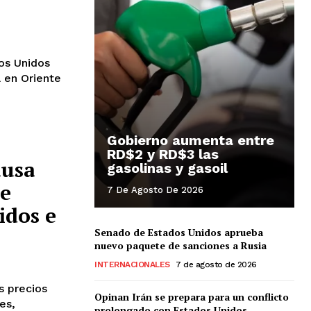
os Unidos
a en Oriente
Gobierno aumenta entre
RD$2 y RD$3 las
ausa
gasolinas y gasoil
de
7 De Agosto De 2026
idos e
Senado de Estados Unidos aprueba
nuevo paquete de sanciones a Rusia
INTERNACIONALES
7 de agosto de 2026
 precios
Opinan Irán se prepara para un conflicto
es,
prolongado con Estados Unidos