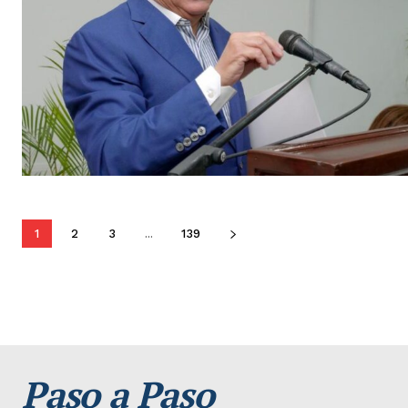
1
2
3
...
139
Paso a Paso