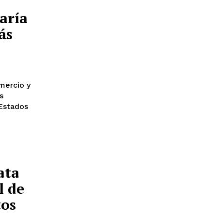
aría
ás
mercio y
s
Estados
ata
l de
tos