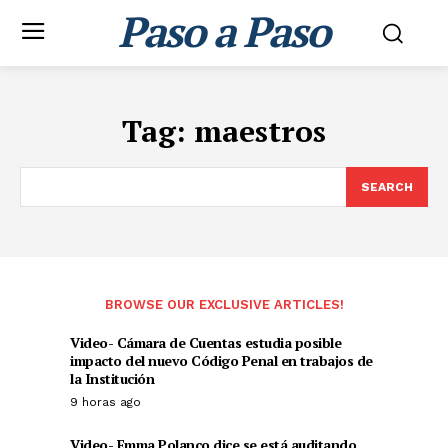
Paso a Paso
Tag:
maestros
SEARCH
BROWSE OUR EXCLUSIVE ARTICLES!
Video- Cámara de Cuentas estudia posible
impacto del nuevo Código Penal en trabajos de
la Institución
9 horas ago
Video- Emma Polanco dice se está auditando