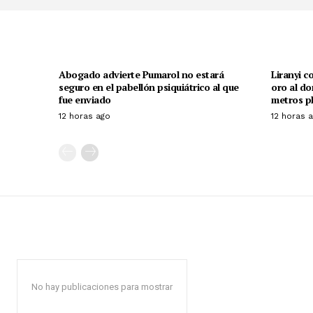
Abogado advierte Pumarol no estará
Liranyi c
seguro en el pabellón psiquiátrico al que
oro al do
fue enviado
metros p
12 horas ago
12 horas 
No hay publicaciones para mostrar