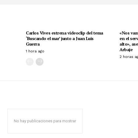
Carlos Vives estrena videoclip del tema
«Nos vam
‘Buscando el mar’ junto a Juan Luis
en el ser
Guerra
alto», as
Arbaje
1 hora ago
2 horas a
No hay publicaciones para mostrar