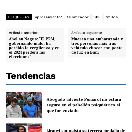
ETIQUETAS
apresamiento'
falsificador
SDE
títulos
Artículo anterior
Artículo siguiente
Abel en Nagua: “El PRM,
Mueren una embarazada y
gobernando malo, ha
tres personas más tras
perdido la vergüenza y en
vehículo chocar con poste
el 2024 perderá las
de luz en Baní
elecciones”
Tendencias
Abogado advierte Pumarol no estará
seguro en el pabellón psiquiátrico al
que fue enviado
Liranyi conquista su tercera medalla de