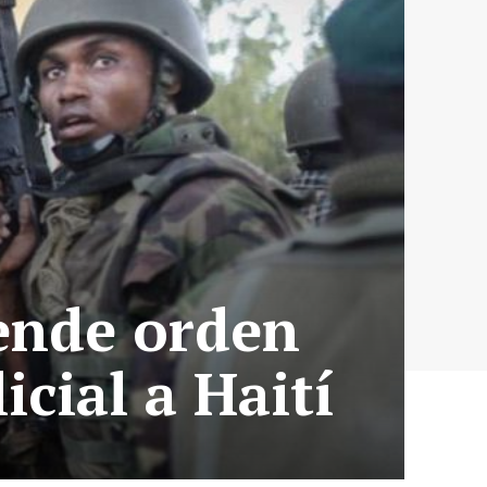
iende orden
icial a Haití