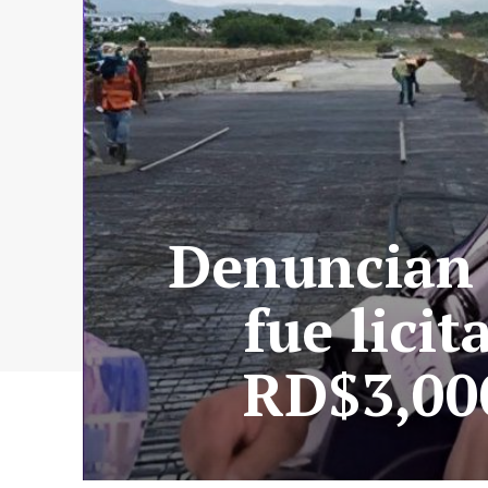
Denuncian 
fue lici
RD$3,000