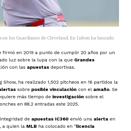
B con los Guardianes de Cleveland. En Lidom ha lanzado
 firmó en 2019 a punto de cumplir 20 años por un
jado luz sobre la lupa con la que
Grandes
ción con las
apuestas
deportivas.
g Show, ha realizado 1,502 pitcheos en 16 partidos la
alertas
sobre
posible vinculación
con el
amaño
. Se
 requiere más tiempo de
investigación
sobre el
onches en 88.2 entradas este 2025.
 integridad de
apuestas
IC360
envió una
alerta
en
, a quien la
MLB
ha colocado en “
licencia