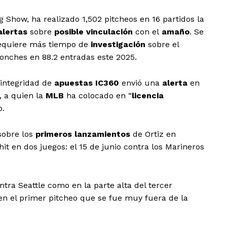
g Show, ha realizado 1,502 pitcheos en 16 partidos la
alertas
sobre
posible vinculación
con el
amaño
. Se
 requiere más tiempo de
investigación
sobre el
onches en 88.2 entradas este 2025.
 integridad de
apuestas
IC360
envió una
alerta
en
, a quien la
MLB
ha colocado en “
licencia
o.
sobre los
primeros lanzamientos
de Ortiz en
t en dos juegos: el 15 de junio contra los Marineros
tra Seattle como en la parte alta del tercer
 en el primer pitcheo que se fue muy fuera de la