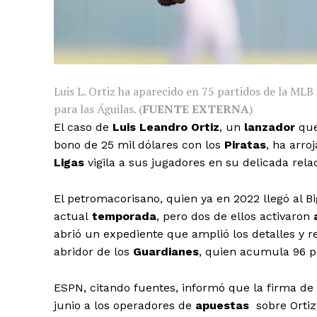
Luis L. Ortiz ha aparecido en 75 partidos de la ML
para las Águilas. (
FUENTE EXTERNA
)
El caso de
Luis Leandro Ortiz
, un
lanzador
que
bono de 25 mil dólares con los
Piratas
, ha arro
Ligas
vigila a sus jugadores en su delicada rela
El petromacorisano, quien ya en 2022 llegó al Bi
actual
temporada
, pero dos de ellos activaron
abrió un expediente que amplió los detalles y
abridor de los
Guardianes
, quien acumula 96 p
ESPN, citando fuentes, informó que la firma de
junio a los operadores de
apuestas
sobre Ortiz