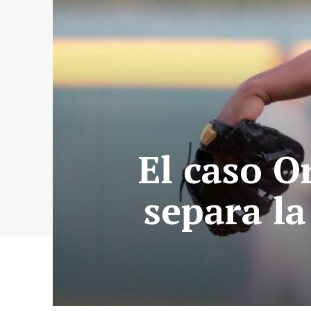
El caso Or
separa la