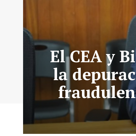
El CEA y B
la depurac
fraudulen