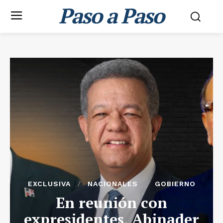
Paso a Paso
EXCLUSIVA
NACIONALES
GOBIERNO
En reunión con
expresidentes, Abinader