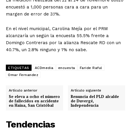
La medición realizada del 22 al 24 de noviembre utilizó
encuestó a 1,000 personas cara a cara para un
margen de error de 3.1%.
En el nivel municipal, Carolina Mejía por el PRM
alcanzaría un según la encuesta 55.5% frente a
Domingo Contreras por la alianza Rescate RD con un
40.7%, un 2.8% ninguno y 1% no sabe.
ETIQUETAS
ACDmedia
encuesta
Faride Raful
Omar Fernandez
Artículo anterior
Artículo siguiente
Se eleva a ocho el número
Renuncia del PLD alcalde
de fallecidos en accidente
de Duvergé,
en Haina, San Cristóbal
Independencia
Tendencias