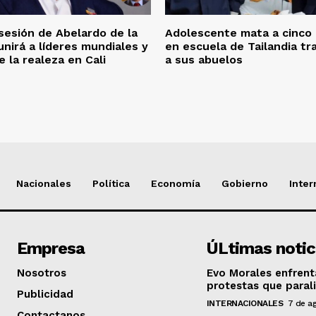
esión de Abelardo de la
Adolescente mata a cinco
unirá a líderes mundiales y
en escuela de Tailandia tr
 la realeza en Cali
a sus abuelos
Nacionales
Política
Economía
Gobierno
Inter
Empresa
ÚLtimas notic
Nosotros
Evo Morales enfrent
protestas que parali
Publicidad
INTERNACIONALES
7 de a
Contactanos