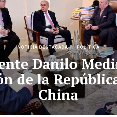
NOTICIA DESTACADA
POLÍTICA
ente Danilo Medi
ón de la Repúblic
China