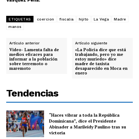
Vásquez Peña.
ETIQUETAS
coercion
fiscalia
hijito
La Vega
Madre
manos
Artículo anterior
Artículo siguiente
Video- Lamenta falta de
«La Policía dice que está
medios eficaces para
trabajando, pero yo me
informar a la población
estoy muriedo» dice
sobre terremoto o
madre de taxista
maremoto
desaparecido en Moca en
enero
Tendencias
“Haces vibrar a toda la República
Dominicana”, dice el Presidente
Abinader a Marileidy Paulino tras su
victoria