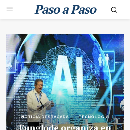
Paso a Paso
NOTICIA DESTACADA
TECNOLOGÍA
Funglode organiza en