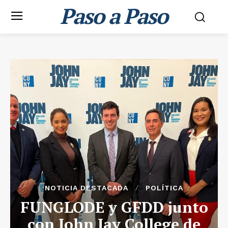
Paso a Paso
NOTICIA DESTACADA
POLÍTICA
FUNGLODE y GFDD junto
con John Jay College de