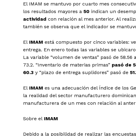
El IMAM se mantuvo por cuarto mes consecutivo
los resultados mayores a
50
indican un desempe
actividad
con relación al mes anterior. Al real
también se observa que el indicador se mantuv
El
IMAM
está compuesto por cinco variables: ve
entrega. En enero todas las variables se ubica
La variable “volumen de ventas” pasó de 58.56 
73.2. “Inventario de materias primas”
pasó de 55
60.3
y “plazo de entrega suplidores” pasó de
51.
El
IMAM
es una adecuación del Índice de los Ge
la realidad del sector manufacturero dominicano
manufacturera de un mes con relación al anteri
Sobre el
IMAM
Debido a la posibilidad de realizar las encuesta