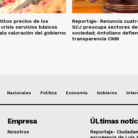
Altos precios de los
Reportaje- Renuncia cuatr
crisis servicios básicos
SCJ preocupa sectores de
la valoración del gobierno
sociedad; Antoliano defie
transparencia CNM
Nacionales
Política
Economía
Gobierno
Inter
Empresa
ÚLtimas notic
Nosotros
Reportaje- Ciudadan
escogencia de Luis