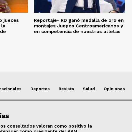
o jueces
Reportaje- RD ganó medalla de oro en
 la
montajes Juegos Centroamericanos y
nde
en competencia de nuestros atletas
nacionales
Deportes
Revista
Salud
Opiniones
ias
os consultados valoran como positivo la
 Abinader como presidente del PRM