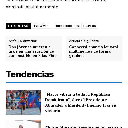
Ya entrada la noche, estas lluvias empezarán a
disminuir paulatinamente.
ETIQUETAS
INDOMET
inundaciones
Lluvias
Artículo anterior
Artículo siguiente
Dos jóvenes mueren a
Conacerd anuncia lanzará
tiros en una estación de
multimedios de forma
combustible en Elias Piña
gradual
Tendencias
“Haces vibrar a toda la República
Dominicana”, dice el Presidente
Abinader a Marileidy Paulino tras su
victoria
Milton Morrison revela que rechazó un