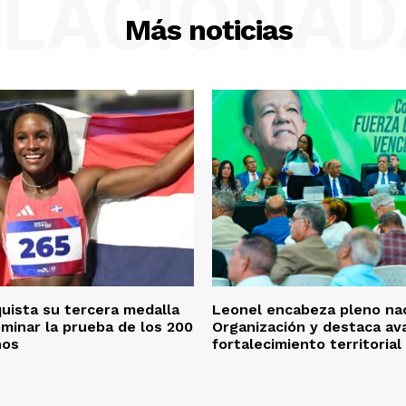
ELACIONAD
Más noticias
quista su tercera medalla
Leonel encabeza pleno nac
ominar la prueba de los 200
Organización y destaca av
nos
fortalecimiento territorial