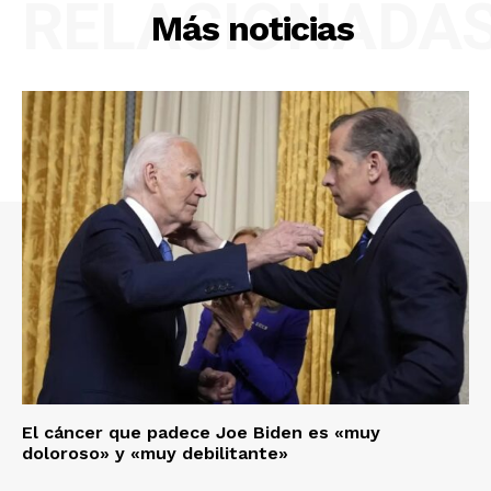
RELACIONADA
Más noticias
El cáncer que padece Joe Biden es «muy
doloroso» y «muy debilitante»