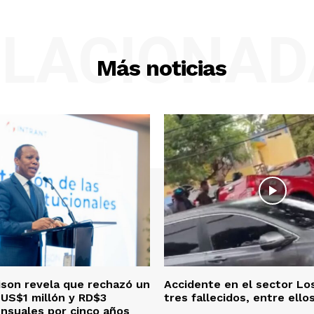
ELACIONAD
Más noticias
ison revela que rechazó un
Accidente en el sector Los
US$1 millón y RD$3
tres fallecidos, entre ello
nsuales por cinco años