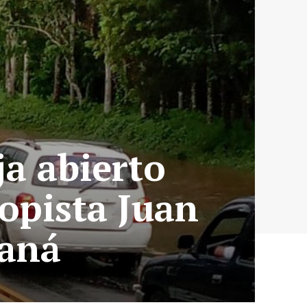
ja abierto
topista Juan
maná