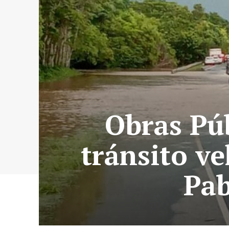
Obras Púb
tránsito ve
Pab