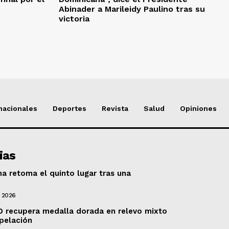
Abinader a Marileidy Paulino tras su
victoria
nacionales
Deportes
Revista
Salud
Opiniones
ias
a retoma el quinto lugar tras una
e 2026
RD recupera medalla dorada en relevo mixto
pelación