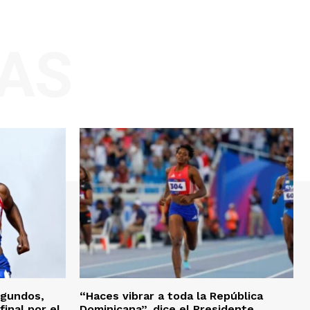
AS
egundos,
“Haces vibrar a toda la República
final por el
Dominicana”, dice el Presidente