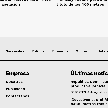
 apelación
título de los 400 metros
Nacionales
Política
Economía
Gobierno
Inter
Empresa
ÚLtimas notic
Nosotros
República Dominican
productiva jornada
Publicidad
DEPORTES
6 de agosto d
Contactanos
¡Devuelven el oro! 
4×100 metros tras a