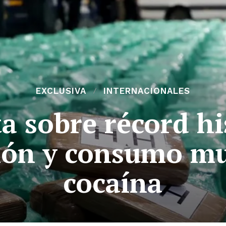
EXCLUSIVA
INTERNACIONALES
a sobre récord hi
ión y consumo mu
cocaína