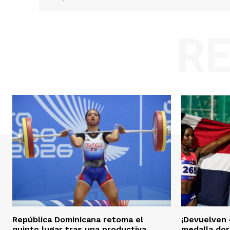
R
República Dominicana retoma el
¡Devuelven 
quinto lugar tras una productiva
medalla dor