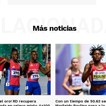
ELACIONAD
Más noticias
el oro! RD recupera
Con un tiempo de 50.63 s
ada en relevo mixto 4×100
Marileidy Paulino pasa a la 