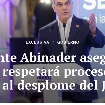
EXCLUSIVA
GOBIERNO
nte Abinader ase
respetará proces
 al desplome del J