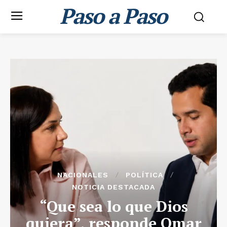
Paso a Paso
NACIONALES
POLÍTICA
NOTICIA DESTACADA
“Que sea lo que Dios
quiera”, responde Omar