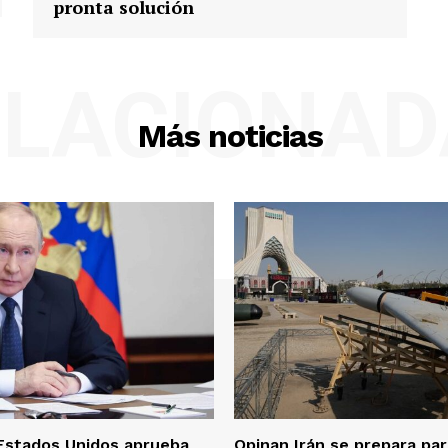
pronta solución
ELACIONAD
Más noticias
Estados Unidos aprueba
Opinan Irán se prepara pa