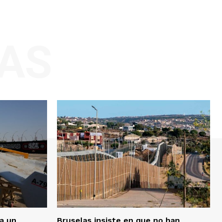
AS
ra un
Bruselas insiste en que no han