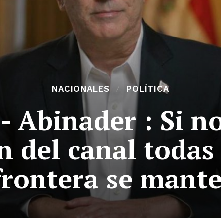
NACIONALES
POLÍTICA
- Abinader : Si n
n del canal todas
 frontera se mant