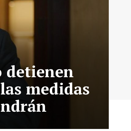
o detienen
 las medidas
endrán