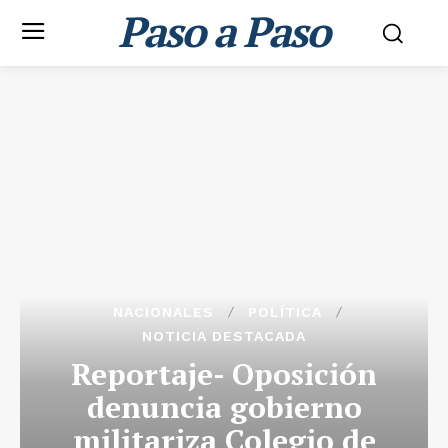
Paso a Paso
NACIONALES
POLÍTICA
NOTICIA DESTACADA
Reportaje- Oposición
denuncia gobierno
militariza Colegio de