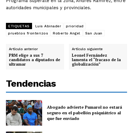
Programa Supérate en la zona, Andrés Ramírez, entre
autoridades municipales y provinciales.
ETIQUETAS
Luis Abinader
prioridad
prueblos fronterizos
Roberto Angel
San Juan
Artículo anterior
Artículo siguiente
PRM elige a sus 7
Leonel Fernández
candidatos a diputados de
lamenta el “fracaso de la
ultramar
globalización”
Tendencias
Abogado advierte Pumarol no estará
seguro en el pabellón psiquiátrico al
que fue enviado