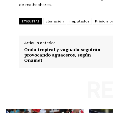
de malhechores.
clonación
imputados
Prision p
ETIQUETAS
Artículo anterior
Onda tropical y vaguada seguirán
provocando aguaceros, según
Onamet
R