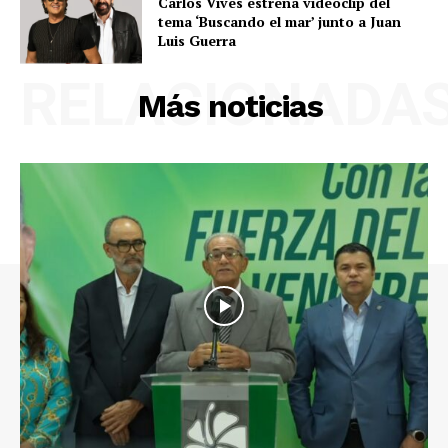
Carlos Vives estrena videoclip del
tema ‘Buscando el mar’ junto a Juan
Luis Guerra
RELACIONADA
Más noticias