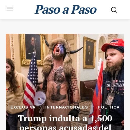
Paso a Paso
EXCLUSIVA
INTERNACIONALES
POLÍTICA
Trump indulta a 1,500
personas acusadas del