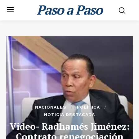
Paso a Paso
NACIONALES
POLÍTICA
NOTICIA DESTACADA
Video- Radhamés Jiménez:
Contrato renegociación