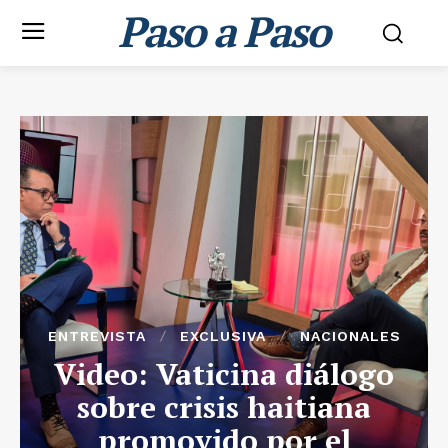
Paso a Paso
ENTREVISTA
EXCLUSIVA
NACIONALES
Video: Vaticina diálogo
sobre crisis haitiana
promovido por el