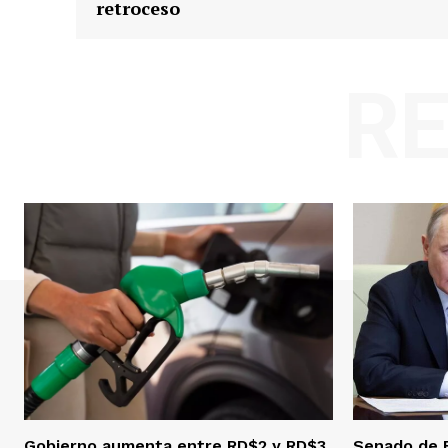
retroceso
R
Gobierno aumenta entre RD$2 y RD$3
Senado de 