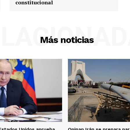
constitucional
ELACIONAD
Más noticias
Estados Unidos aprueba
Opinan Irán se prepara pa