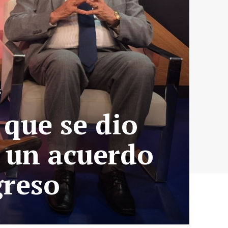
S
que se dio
 un acuerdo
greso