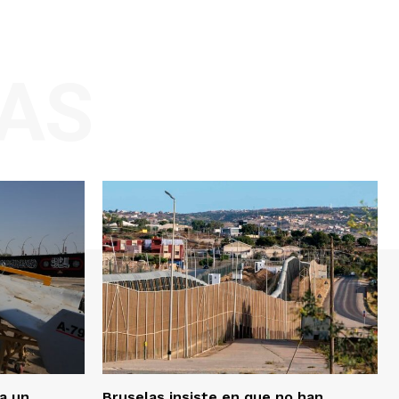
AS
ra un
Bruselas insiste en que no han