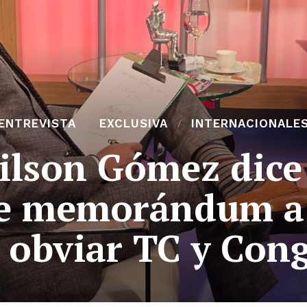
ENTREVISTA
EXCLUSIVA
INTERNACIONALE
ilson Gómez dice 
de memorándum a
 obviar TC y Con