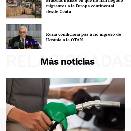
Bruselas insiste en que no han llegado
migrantes a la Europa continental
desde Ceuta
Rusia condiciona paz a no ingreso de
Ucrania a la OTAN
RELACIONADA
Más noticias