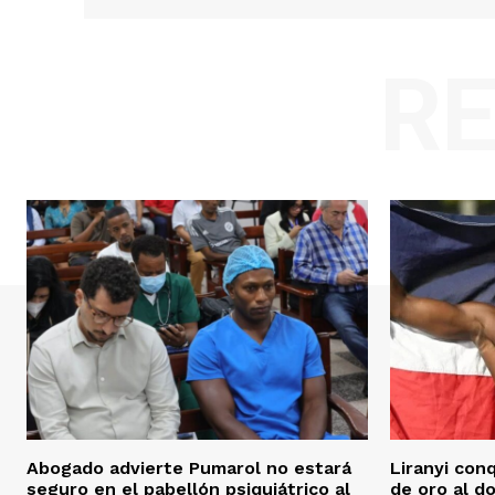
R
Abogado advierte Pumarol no estará
Liranyi con
seguro en el pabellón psiquiátrico al
de oro al d