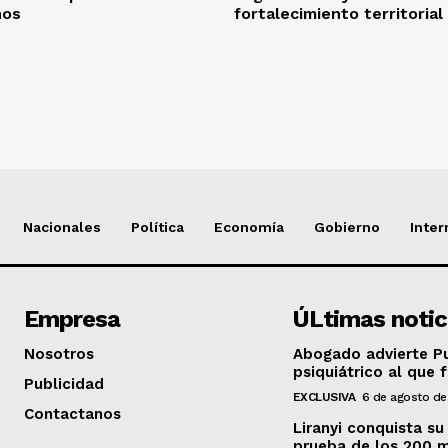
nos
fortalecimiento territorial
Nacionales
Política
Economía
Gobierno
Inter
Empresa
ÚLtimas notic
Nosotros
Abogado advierte Pu
psiquiátrico al que 
Publicidad
EXCLUSIVA
6 de agosto de
Contactanos
Liranyi conquista su
prueba de los 200 