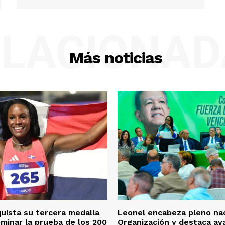
ELACIONAD
Más noticias
quista su tercera medalla
Leonel encabeza pleno nac
ominar la prueba de los 200
Organización y destaca av