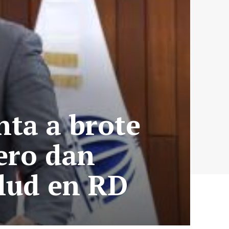
nta a brote
pero dan
alud en RD